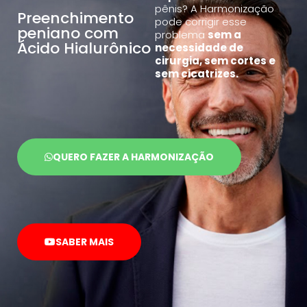
pênis? A Harmonização
Preenchimento
pode corrigir esse
peniano com
problema
sem a
Ácido Hialurônico
necessidade de
cirurgia, sem cortes e
sem cicatrizes.
QUERO FAZER A HARMONIZAÇÃO
SABER MAIS