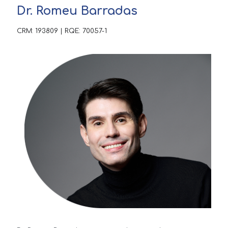
Dr. Romeu Barradas
Dr. Romeu Barradas
CRM: 193809 | RQE: 70057-1
CRM: 193809 | RQE: 70057-1
Dr. Romeu Barradas, teve grande parte de
sua formação em Minas Gerais, nas
cidades de Juiz de Fora e Belo Horizonte.
Sempre teve como preocupação e objetivo
profissional e pessoal, de fazer toda sua
formação nas melhores instituições
públicas do país. Graduou-se em medicina
na renomada Universidade Federal de Juiz
de Fora, sendo aprovado logo após a
graduação para fazer residência em
Dermatologia na concorrida Fundação
Hospitalar do Estado de Minas Gerais
(FHEMIG), rede consagrada de ensino
público mineira, em Belo Horizonte.
Conheceu como moradia o estado de São
Paulo, pelo interior, na cidade de São José
do Rio Preto, quando foi para cursar a
única vaga no Brasil de residência em
Cirurgia Dermatológica na tradicional