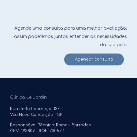
Agende uma consulta para uma melhor avaliação,
assim poderemos juntos entender as necessidades
da sua pele.
Agendar consulta
Clínica Le Jardin
Rua João Lourenço, 137
Vila Nova Conceição - SP
Responsável Técnico: Romeu Barradas
CRM: 193809 | RQE: 70057-1