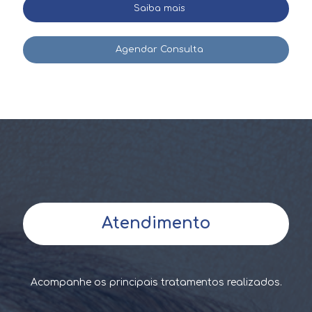
dermatológico concursado das Prefeituras
Saiba mais
das cidades de Cajamar-SP e Osasco-SP -
ambos em primeiro lugar - e assim poder
desenvolver, aplicar e retribuir todo seu
Agendar Consulta
conhecimento profissional, adquirido
integralmente em instituições de ensino
públicas, em prol da população.
Afortunadamente, não poderia haver
melhor cenário do que São Paulo, para
desenvolver sua segunda paixão,
trabalhar diariamente com
embelezamento e rejuvenescimento de
faces e corpos da sociedade paulistana.
Saiba mais
Atendimento
Agendar Consulta
Acompanhe os principais tratamentos realizados.