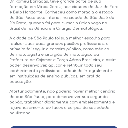
Faculdade Estadual de Medicina de São
Dr. Romeu Barradas, teve grande parte de sua
José do Rio Preto (Famerp), sendo um dos
formação em Minas Gerais, nas cidades de Juiz de Fora
poucos médicos no Brasil que possui Título
e Belo Horizonte. Conheceu como moradia o estado
de Especialista emitido pelo CRM na área
de São Paulo pelo interior, na cidade de São José do
de Cirurgia Dermatológica.
Rio Preto, quando foi para cursar a única vaga no
Brasil de residência em Cirurgia Dermatológica.
Além de atuar na área estética, Dr Romeu
Barradas possui 10 anos de atuação como
A cidade de São Paulo foi sua melhor escolha para
servidor público, sempre como Médico
realizar suas duas grandes paixões profissionais: a
Dermatologista. Ingressou em primeiro
primeira foi seguir a carreira pública, como médico
lugar nacional na Marinha do Brasil em
dermatologista e cirurgião dermatológico da
2014, posteriormente, também em primeiro
Prefeitura de Cajamar e Força Aérea Brasileira, e assim
lugar na Força Aérea Brasileira, também
poder desenvolver, aplicar e retribuir todo seu
como dermatologista militar, para
conhecimento profissional, adquirido integralmente
trabalhar no Hospital de Força Aérea de
em instituições de ensino públicas, em prol da
São Paulo. Atuou como preceptor das
população.
residências médicas em dermatologia dos
Afortunadamente, não poderia haver melhor cenário
respectivos hospitais por 8 anos.
do que São Paulo, para desenvolver sua segunda
A cidade de São Paulo foi sua melhor
paixão, trabalhar diariamente com embelezamento e
escolha para realizar suas duas grandes
rejuvenescimento de faces e corpos da sociedade
paixões profissionais: a primeira continuar
paulistana.
seguindo a carreira pública, atualmente
como médico dermatologista e cirurgião