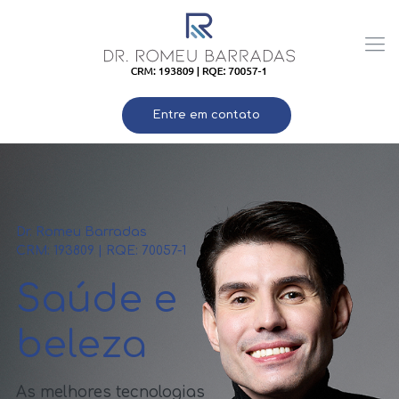
Entre em contato
Dr. Romeu Barradas - CRM: 193809 | RQE: 70057-1
Saúde e beleza
Dr. Romeu Barradas
CRM: 193809 | RQE: 70057-1
As melhores tecnologias para o cuidado com a saúde da sua pele.
Saiba mais
Agendar consulta
Saúde e
beleza
As melhores tecnologias