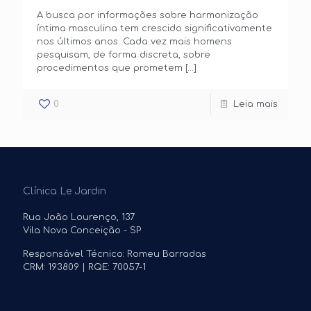
A busca por informações sobre harmonização
íntima masculina tem crescido significativamente
nos últimos anos. Cada vez mais homens
pesquisam, de forma discreta, sobre
procedimentos que prometem
[…]
0
Leia mais
Clínica Le Jardin
Rua João Lourenço, 137
Vila Nova Conceição - SP
Responsável Técnico: Romeu Barradas
CRM: 193809 | RQE: 70057-1